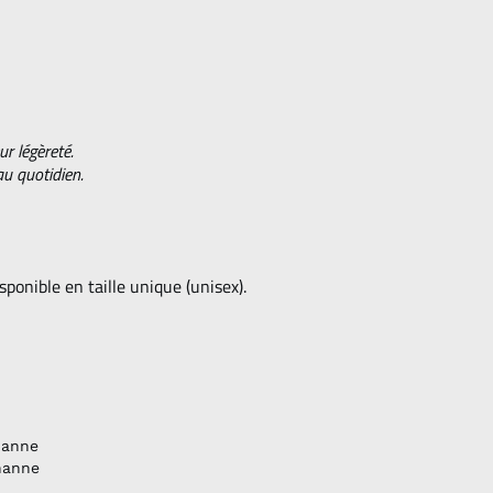
r légèreté.
au quotidien.
sponible en taille unique (unisex).
hanne
thanne