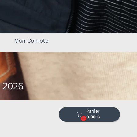
Mon Compte
s 2026
Panier

0.00 €
0