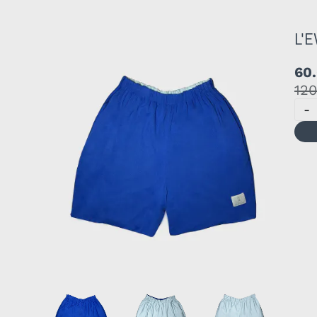
L'E
60
120
-