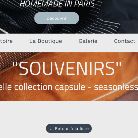
HOMEMADE
IN
PARIS
Découvrir
stoire
La Boutique
Galerie
Contact
"SOUVENIRS"
lle collection capsule - seasonles
← Retour à la liste