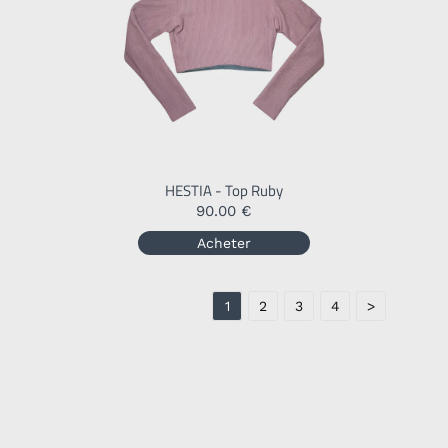
HESTIA - Top Ruby
90.00 €
Acheter
1
2
3
4
>